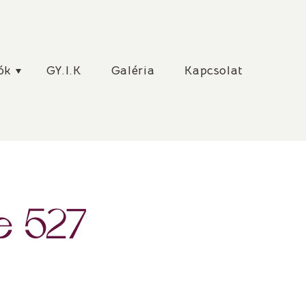
ók
GY.I.K
Galéria
Kapcsolat
e 527