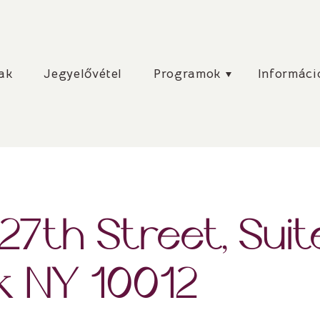
csú
ak
Jegyelővétel
Programok
Informáci
27th Street, Suit
k NY 10012